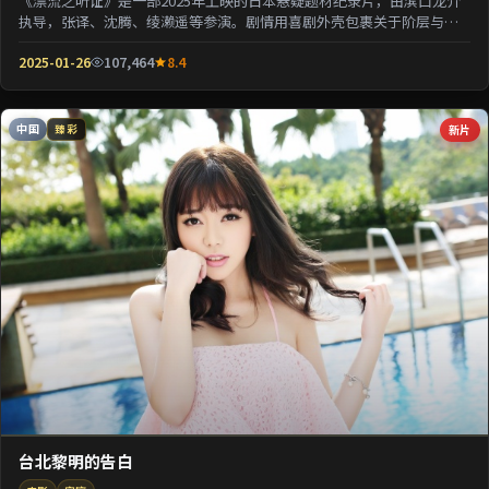
《漂流之听证》是一部2025年上映的日本悬疑题材纪录片，由滨口龙介
执导，张译、沈腾、绫濑遥等参演。剧情用喜剧外壳包裹关于阶层与选
择的沉重命题；情...
2025-01-26
107,464
8.4
中国
新片
臻彩
台北黎明的告白