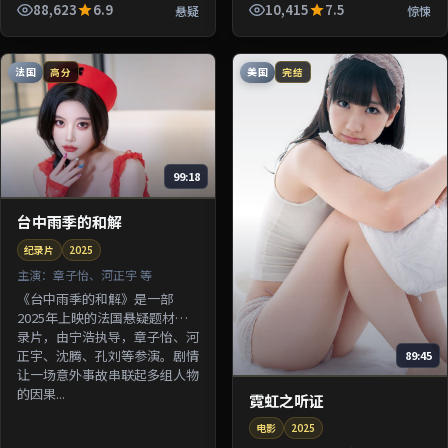
由杜琪峰执导，张译、许光汉、
88,623
6.9
10,415
7.5
悬疑
惊悚
梁朝伟等参演。剧情围绕一桩陈
年...
法国
美国
高分
完结
99:18
台中雨季的和解
纪录片
2025
主演：
章子怡、河正宇 等
《台中雨季的和解》是一部
2025年上映的法国悬疑题材纪
录片，由宁浩执导，章子怡、河
正宇、沈腾、孔刘等参演。剧情
89:45
让一场意外事故串联起多组人物
的因果...
霓虹之听证
电影
2025