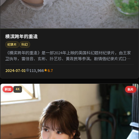
横滨跨年的重逢
纪录片
科幻
《横滨跨年的重逢》是一部2024年上映的英国科幻题材纪录片，由王家
卫执导，雷佳音、玄彬、孙艺珍、黄政民等参演。剧情借纪录片式口吻
还原一段被遗忘的...
2024-07-01
113,966
6.7
韩国
新片
4K