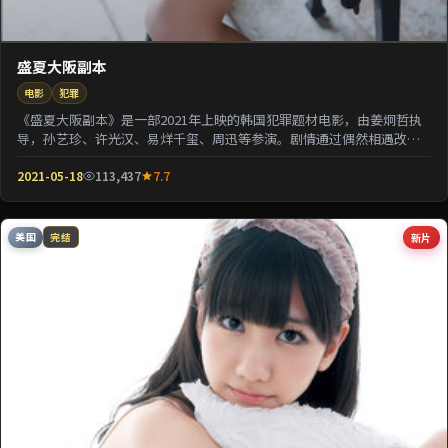
盛夏大阪副本
电影
犯罪
《盛夏大阪副本》是一部2021年上映的韩国犯罪题材电影，由姜炯哲执
导，孙艺珍、许光汉、易烊千玺、周迅等参演。剧情通过偶然相遇改写
几位主角的人生轨...
2021-05-18
113,437
7.7
美国
新片
完结