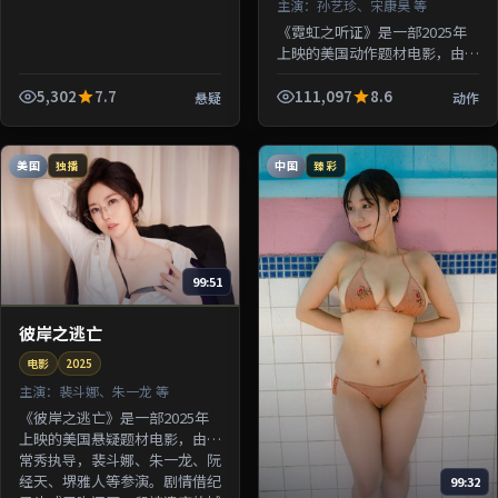
主演：
孙艺珍、宋康昊 等
《霓虹之听证》是一部2025年
上映的美国动作题材电影，由钟
孟宏执导，孙艺珍、宋康昊、绫
濑遥、沈腾等参演。剧情围绕一
5,302
7.7
111,097
8.6
悬疑
动作
桩陈年悬案与家族秘密双线并
进；...
美国
中国
独播
臻彩
99:51
彼岸之逃亡
电影
2025
主演：
裴斗娜、朱一龙 等
《彼岸之逃亡》是一部2025年
上映的美国悬疑题材电影，由洪
常秀执导，裴斗娜、朱一龙、阮
经天、堺雅人等参演。剧情借纪
99:32