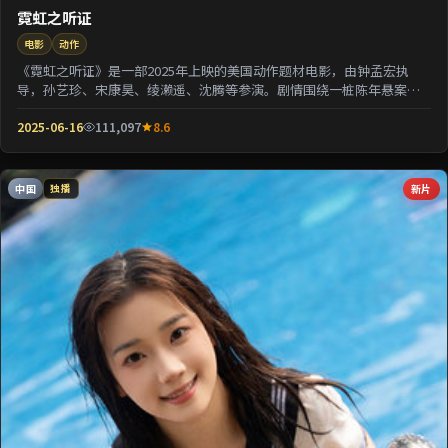
霓虹之听证
电影
动作
《霓虹之听证》是一部2025年上映的美国动作题材电影，由钟孟宏执
导，孙艺珍、宋康昊、绫濑遥、沈腾等参演。剧情围绕一桩陈年悬案与
家族秘密双线并进；...
2025-06-16
111,097
8.6
中国
新片
独播