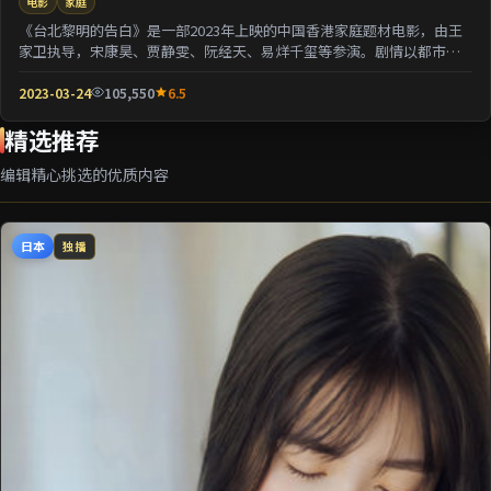
电影
家庭
《台北黎明的告白》是一部2023年上映的中国香港家庭题材电影，由王
家卫执导，宋康昊、贾静雯、阮经天、易烊千玺等参演。剧情以都市迁
徙为背景刻画人与...
2023-03-24
105,550
6.5
精选推荐
编辑精心挑选的优质内容
日本
独播