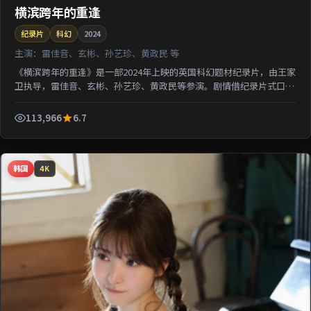
横滨跨年的重逢
纪录片
科幻
2024
主演：
雷佳音、玄彬、孙艺珍、黄政民 等
《横滨跨年的重逢》是一部2024年上映的英国科幻题材纪录片，由王家
卫执导，雷佳音、玄彬、孙艺珍、黄政民等参演。剧情借纪录片式口吻
还原一段被遗忘的城市记忆；类型元素交叉融合，可在...
113,966
6.7
韩国
4K