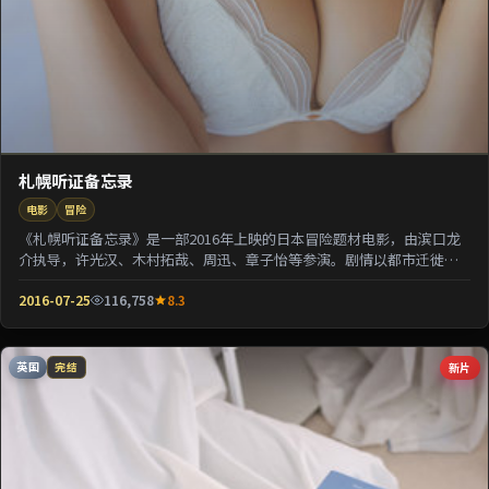
札幌听证备忘录
电影
冒险
《札幌听证备忘录》是一部2016年上映的日本冒险题材电影，由滨口龙
介执导，许光汉、木村拓哉、周迅、章子怡等参演。剧情以都市迁徙为
背景刻画人与人之...
2016-07-25
116,758
8.3
英国
新片
完结