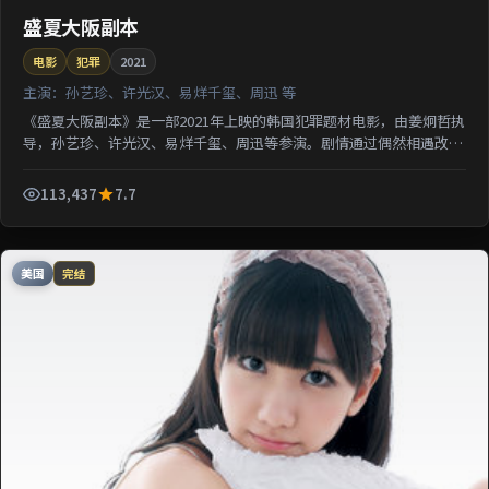
盛夏大阪副本
电影
犯罪
2021
主演：
孙艺珍、许光汉、易烊千玺、周迅 等
《盛夏大阪副本》是一部2021年上映的韩国犯罪题材电影，由姜炯哲执
导，孙艺珍、许光汉、易烊千玺、周迅等参演。剧情通过偶然相遇改写
几位主角的人生轨迹；影片节奏从容，适合检索该片导...
113,437
7.7
美国
完结