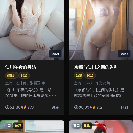
99:21
99:48
仁川午夜的寻访
京都与仁川之间的告别
纪录片
2025
动漫
2025
主演：
苍井优、张曼玉 等
主演：
玄彬、许光汉 等
《仁川午夜的寻访》是一部
《京都与仁川之间的告别》是一
2025年上映的日本悬疑题材纪
部2025年上映的泰国科幻题材
录片，由滨口龙介执导，苍井
动漫，由许鞍华执导，玄彬、许
优、张曼玉、章子怡、河正宇等
光汉、朱一龙等参演。剧情让一
51,304
7.9
90,994
7.2
悬疑
科幻
参演。剧情借用旅途与驿站意象
场意外事故串联起多组人物的因
探讨归属...
果...
中国
英国
臻彩
杜比