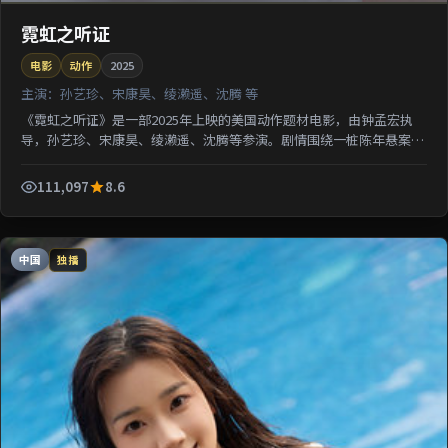
霓虹之听证
电影
动作
2025
主演：
孙艺珍、宋康昊、绫濑遥、沈腾 等
《霓虹之听证》是一部2025年上映的美国动作题材电影，由钟孟宏执
导，孙艺珍、宋康昊、绫濑遥、沈腾等参演。剧情围绕一桩陈年悬案与
家族秘密双线并进；影片节奏从容，适合检索该片导演代...
111,097
8.6
中国
独播