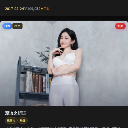
壳包裹关于阶层与...
2017-08-24
109,052
7.6
日本
新片
杜比
漂流之听证
纪录片
悬疑