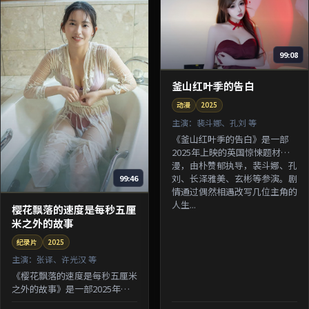
99:08
釜山红叶季的告白
动漫
2025
主演：
裴斗娜、孔刘 等
《釜山红叶季的告白》是一部
2025年上映的英国惊悚题材动
漫，由朴赞郁执导，裴斗娜、孔
刘、长泽雅美、玄彬等参演。剧
99:46
情通过偶然相遇改写几位主角的
人生...
樱花飘落的速度是每秒五厘
米之外的故事
纪录片
2025
主演：
张译、许光汉 等
《樱花飘落的速度是每秒五厘米
之外的故事》是一部2025年上
映的中国香港悬疑题材纪录片，