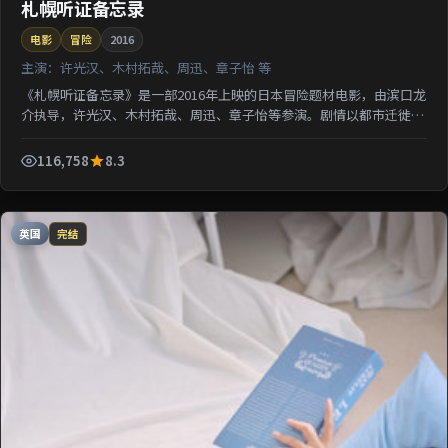
札幌听证备忘录
电影
冒险
2016
主演：
许光汉、木村拓哉、周迅、章子怡 等
《札幌听证备忘录》是一部2016年上映的日本冒险题材电影，由滨口龙
介执导，许光汉、木村拓哉、周迅、章子怡等参演。剧情以都市迁徙为
背景刻画人与人之间的距离；情感线与悬疑线并行，适...
116,758
8.3
英国
完结