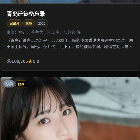
青岛迁徙备忘录
纪录片
家庭
2022
主演：
周迅、苍井优、河正宇、桂纶镁 等
《青岛迁徙备忘录》是一部2022年上映的中国香港家庭题材纪录片，由
王家卫执导，周迅、苍井优、河正宇、桂纶镁等参演。剧情在制度与人
性的夹缝中寻求微弱正义；影像质感突出地域氛围，利...
109,806
9.0
法国
独播