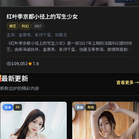
红叶季京都小径上的写生少女
综艺
科幻
2017
主演：
金惠秀、易烊千玺、张曼玉
《红叶季京都小径上的写生少女》是一部2017年上映的法国科幻题材综
艺，由新海诚执导，金惠秀、易烊千玺、张曼玉等参演。剧情用喜剧外
壳包裹关于阶层与选择的沉重命题；对白推进信息密集...
109,052
7.6
最新更新
查看更多 →
新鲜出炉的精彩内容
日本
泰国
4K
完结